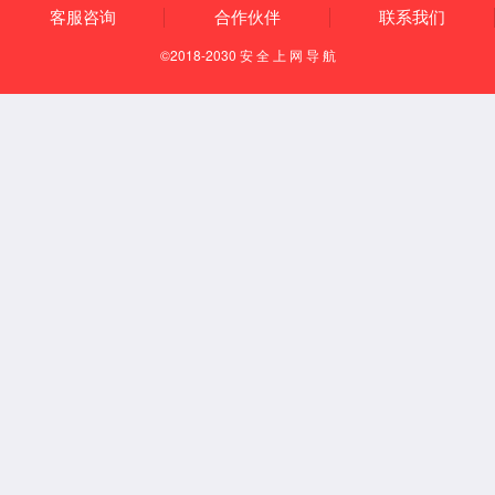
电话：0592-5616385
传真：0592-5616365
IR专用邮箱：syzq2016@163.com
独立董事联系方式
陈亮：18105023397 邮箱：2595013794@qq.com
王宪：15880215808 邮箱：wangxian9619@qq.com
罗进辉：
0592-2185870
邮箱：jinhuiluo@xmu.edu.cn